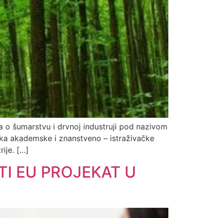
a o šumarstvu i drvnoj industruji pod nazivom
vnika akademske i znanstveno – istraživačke
rije. […]
TI EU PROJEKAT U