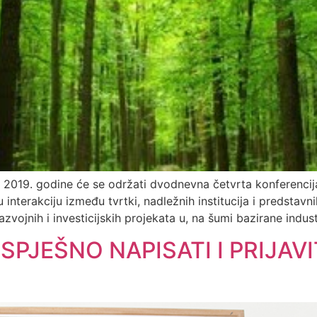
la 2019. godine će se održati dvodnevna četvrta konferencij
u interakciju između tvrtki, nadležnih institucija i predsta
zvojnih i investicijskih projekata u, na šumi bazirane indust
SPJEŠNO NAPISATI I PRIJAVI