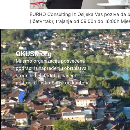
EURHO Consulting iz Osijeka Vas poziva da p
( četvrtak); trajanje od 09:00h do 16:00h Mjes
OKUSK.org
Mi smo organizacija posvećena
podršci i unapređenju obrtništva i
srodnih djelatnosti u našem
području Unsko-Sanskog kantona.