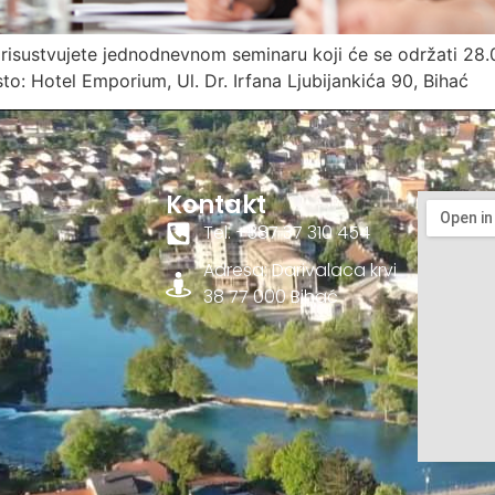
risustvujete jednodnevnom seminaru koji će se održati 28.
to: Hotel Emporium, Ul. Dr. Irfana Ljubijankića 90, Bihać
Kontakt
Tel. +387 37 310 454
Adresa: Darivalaca krvi
38 77 000 Bihać