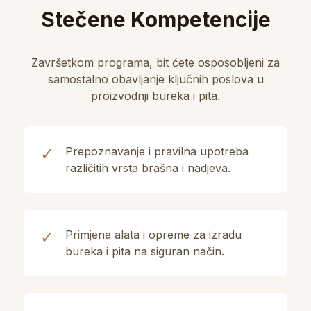
Stečene Kompetencije
otpada i smanjenje potrošnje energije.
Ukupno: 5 sati
Teorija: 5h
Vježbe: 0h
Završetkom programa, bit ćete osposobljeni za
samostalno obavljanje ključnih poslova u
proizvodnji bureka i pita.
✓
Prepoznavanje i pravilna upotreba
različitih vrsta brašna i nadjeva.
✓
Primjena alata i opreme za izradu
bureka i pita na siguran način.