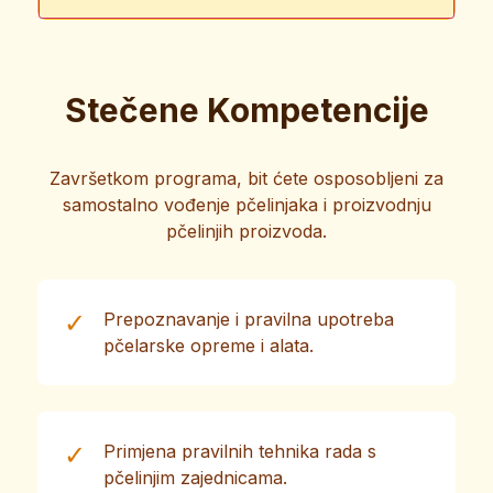
marketinga i prodaje.
Sigurnost pri radu s pčelama, prva pomoć
Ukupno: 10 sati
Teorija: 5h
Vježbe: 5h
Praksa: 0h
kod uboda, prevencija bolesti pčela i
Stečene Kompetencije
zakonski propisi o zaštiti okoliša.
Ukupno: 5 sati
Teorija: 5h
Vježbe: 0h
Praksa: 0h
Završetkom programa, bit ćete osposobljeni za
samostalno vođenje pčelinjaka i proizvodnju
pčelinjih proizvoda.
✓
Prepoznavanje i pravilna upotreba
pčelarske opreme i alata.
✓
Primjena pravilnih tehnika rada s
pčelinjim zajednicama.