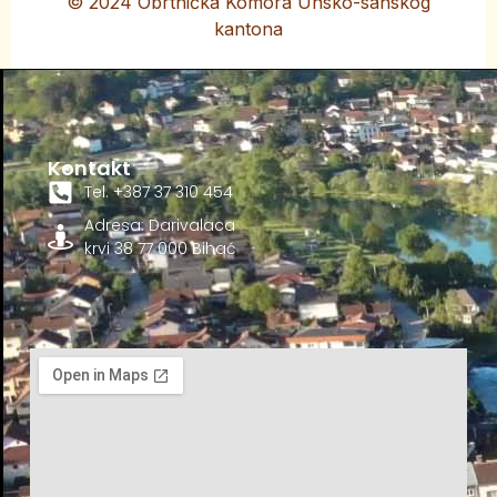
© 2024 Obrtnička Komora Unsko-sanskog
kantona
Kontakt
Tel. +387 37 310 454
Adresa: Darivalaca
krvi 38 77 000 Bihać