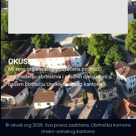
OKUSK.org
Mi smo organizacija posvećena podršci i
unapređenju obrtništva i srodnih djelatnosti u
našem području Unsko-Sanskog kantona.
© okusk.org 2025. Sva prava zadržana. Obrtnička komora
Unsko-sanskog kantona