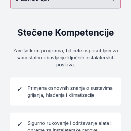
dizalicama topline, uključujući montažu,
spajanje i servisiranje.
Provjera stečenih znanja i vještina kroz
Ukupno: 60 sati
Teorija: 5h
Vježbe: 5h
Praksa: 50h
pisanu provjeru teorijskog znanja i praktični
Stečene Kompetencije
dio instalacije.
Ukupno: 5 sati
Teorija: 5h
Vježbe: 0h
Praksa: 0h
Završetkom programa, bit ćete osposobljeni za
samostalno obavljanje ključnih instalaterskih
poslova.
✓
Primjena osnovnih znanja o sustavima
grijanja, hlađenja i klimatizacije.
✓
Sigurno rukovanje i održavanje alata i
opreme za instalaterske radove.