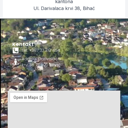
kantona
Ul. Darivalaca krvi 38, Bihać
Kontakt
Tel. +387 37 310 454
Adresa: Darivalaca
krvi 38 77 000 Bihać