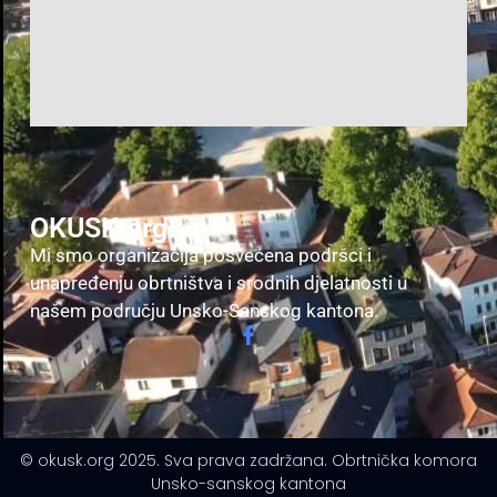
OKUSK.org
Mi smo organizacija posvećena podršci i
unapređenju obrtništva i srodnih djelatnosti u
našem području Unsko-Sanskog kantona.
© okusk.org 2025. Sva prava zadržana. Obrtnička komora
Unsko-sanskog kantona