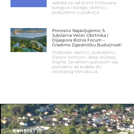
radnike za vaš biznis Poštovane
kolegice i kolege, obrtnici i
poduzetnici s područja
Ponosno Najavljujemo: 5.
Jubilarna Večer Obrtnika I
Dijaspora Biznis Forum –
Gradimo Zajedničku Budućnost!
Poštovani obrtnici, poduzetnici,
članovi Komore i dragi prijatelji
Krajine, Sa velikim ponosom vas
pozivamo da budete dio
istorijskog trenutka za
Kontakt