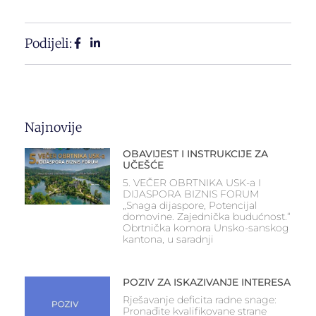
Podijeli:
Najnovije
OBAVIJEST I INSTRUKCIJE ZA
UČEŠĆE
5. VEČER OBRTNIKA USK-a I
DIJASPORA BIZNIS FORUM
„Snaga dijaspore, Potencijal
domovine. Zajednička budućnost.“
Obrtnička komora Unsko-sanskog
kantona, u saradnji
POZIV ZA ISKAZIVANJE INTERESA
Rješavanje deficita radne snage:
Pronađite kvalifikovane strane