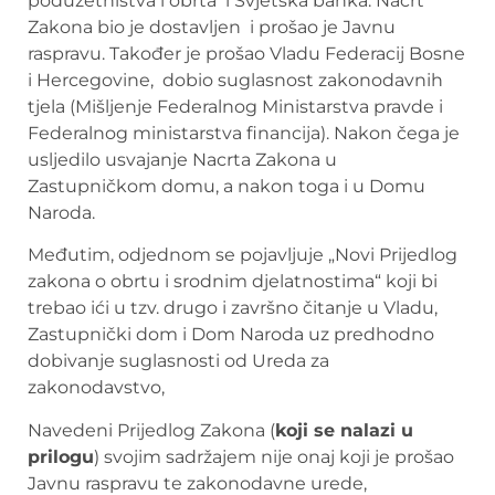
poduzetništva i obrta i Svjetska banka. Nacrt
Zakona bio je dostavljen i prošao je Javnu
raspravu. Također je prošao Vladu Federacij Bosne
i Hercegovine, dobio suglasnost zakonodavnih
tjela (Mišljenje Federalnog Ministarstva pravde i
Federalnog ministarstva financija). Nakon čega je
usljedilo usvajanje Nacrta Zakona u
Zastupničkom domu, a nakon toga i u Domu
Naroda.
Međutim, odjednom se pojavljuje „Novi Prijedlog
zakona o obrtu i srodnim djelatnostima“ koji bi
trebao ići u tzv. drugo i završno čitanje u Vladu,
Zastupnički dom i Dom Naroda uz predhodno
dobivanje suglasnosti od Ureda za
zakonodavstvo,
Navedeni Prijedlog Zakona (
koji se nalazi u
prilogu
) svojim sadržajem nije onaj koji je prošao
Javnu raspravu te zakonodavne urede,