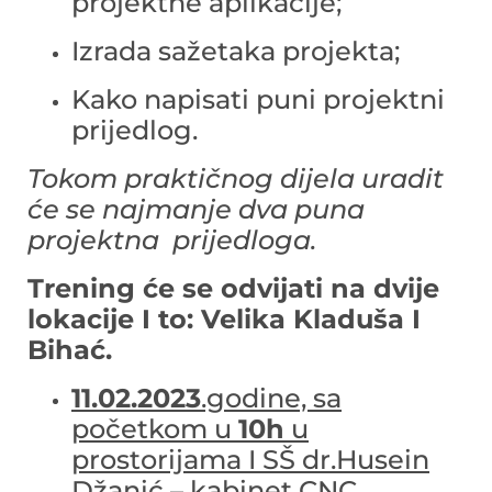
projektne aplikacije;
Izrada sažetaka projekta;
Kako napisati puni projektni
prijedlog.
Tokom praktičnog dijela uradit
će se najmanje dva puna
projektna prijedloga.
Trening će se odvijati na dvije
lokacije I to: Velika Kladuša I
Bihać.
11.02.2023
.godine, sa
početkom u
10h
u
prostorijama I SŠ dr.Husein
Džanić – kabinet CNC