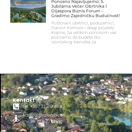
Ponosno Najavljujemo: 5.
Jubilarna Večer Obrtnika I
Dijaspora Biznis Forum –
Gradimo Zajedničku Budućnost!
Poštovani obrtnici, poduzetnici,
članovi Komore i dragi prijatelji
Krajine, Sa velikim ponosom vas
pozivamo da budete dio
istorijskog trenutka za
Kontakt
Tel. +387 37 310 454
Adresa: Darivalaca
krvi 38 77 000 Bihać