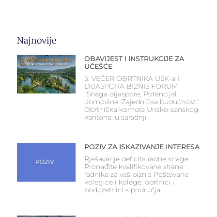
Najnovije
OBAVIJEST I INSTRUKCIJE ZA
UČEŠĆE
5. VEČER OBRTNIKA USK-a I
DIJASPORA BIZNIS FORUM
„Snaga dijaspore, Potencijal
domovine. Zajednička budućnost.“
Obrtnička komora Unsko-sanskog
kantona, u saradnji
POZIV ZA ISKAZIVANJE INTERESA
Rješavanje deficita radne snage:
Pronađite kvalifikovane strane
radnike za vaš biznis Poštovane
kolegice i kolege, obrtnici i
poduzetnici s područja