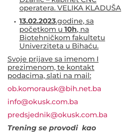
operatera. VELIKA KLADUŠA
13.02.2023
.godine, sa
početkom u
10h
, na
Biotehničkom fakultetu
Univerziteta u Bihaću.
Svoje prijave sa imenom I
prezimenom, te kontakt
podacima, slati na mail:
ob.komorausk@bih.net.ba
info@okusk.com.ba
predsjednik@okusk.com.ba
Trening se provodi kao