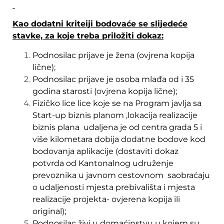
Kao dodatni kriteiji bodovaće se slijedeće
stavke, za koje treba priložiti dokaz:
Podnosilac prijave je žena (ovjrena kopija
lične);
Podnosilac prijave je osoba mlađa od i 35
godina starosti (ovjrena kopija lične);
Fizičko lice lice koje se na Program javlja sa
Start-up biznis planom ,lokacija realizacije
biznis plana udaljena je od centra grada 5 i
više kilometara dobija dodatne bodove kod
bodovanja aplikacije (dostaviti dokaz
potvrda od Kantonalnog udruženje
prevoznika u javnom cestovnom saobraćaju
o udaljenosti mjesta prebivališta i mjesta
realizacije projekta- ovjerena kopija ili
original);
Podnosilac živi u domaćinstvu u kojem su