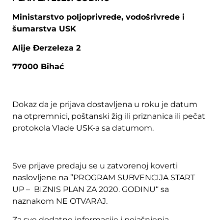
Ministarstvo poljoprivrede, vodošrivrede i
šumarstva USK
Alije Đerzeleza 2
77000 Bihać
Dokaz da je prijava dostavljena u roku je datum
na otpremnici, poštanski žig ili priznanica ili pečat
protokola Vlade USK-a sa datumom.
Sve prijave predaju se u zatvorenoj koverti
naslovljene na ”PROGRAM SUBVENCIJA START
UP – BIZNIS PLAN ZA 2020. GODINU“ sa
naznakom NE OTVARAJ.
Za sve dodatne informacije i pojašnjenja