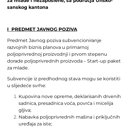
za mlade i nezaposlene, sa područja Unsko-
sanskog kantona
I PREDMET JAVNOG POZIVA
Predmet Javnog poziva subvencioniranje
razvojnih biznis planova u primarnoj
poljoprivrednoj proizvodnji i prvom stepenu
dorade poljoprivrednih proizvoda – Start-up paket
za mlade.
Subvencije iz predhodnog stava mogu se koristiti
u slijedeće svrhe:
Kupovina nove opreme, deklarisanih drvenih
sadnica, presadnica voća, povrća i micelija
gljiva;
Nabavka poljoprivrednih mašina i priključnih
uređaja za iste;