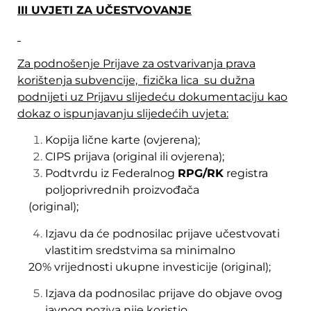
III UVJETI ZA UČESTVOVANJE
Za podnošenje Prijave za ostvarivanja prava
korištenja subvencije, fizička lica su dužna
podnijeti uz Prijavu slijedeću dokumentaciju kao
dokaz o ispunjavanju slijedećih uvjeta:
Kopija lične karte (ovjerena);
CIPS prijava (original ili ovjerena);
Podtvrdu iz Federalnog
RPG/RK
registra
poljoprivrednih proizvođača
(original);
Izjavu da će podnosilac prijave učestvovati
vlastitim sredstvima sa minimalno
20% vrijednosti ukupne investicije (original);
Izjava da podnosilac prijave do objave ovog
javnog poziva nije koristio