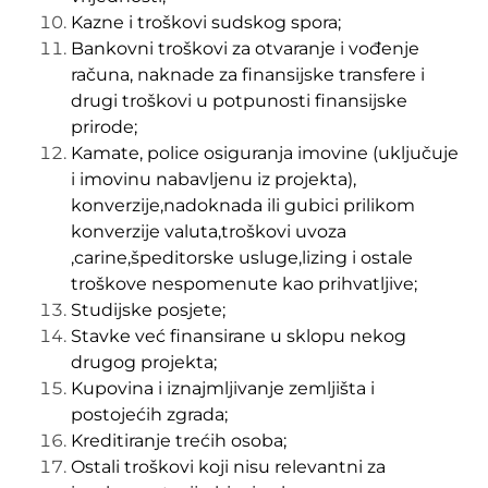
Kazne i troškovi sudskog spora;
Bankovni troškovi za otvaranje i vođenje
računa, naknade za finansijske transfere i
drugi troškovi u potpunosti finansijske
prirode;
Kamate, police osiguranja imovine (uključuje
i imovinu nabavljenu iz projekta),
konverzije,nadoknada ili gubici prilikom
konverzije valuta,troškovi uvoza
,carine,špeditorske usluge,lizing i ostale
troškove nespomenute kao prihvatljive;
Studijske posjete;
Stavke već finansirane u sklopu nekog
drugog projekta;
Kupovina i iznajmljivanje zemljišta i
postojećih zgrada;
Kreditiranje trećih osoba;
Ostali troškovi koji nisu relevantni za