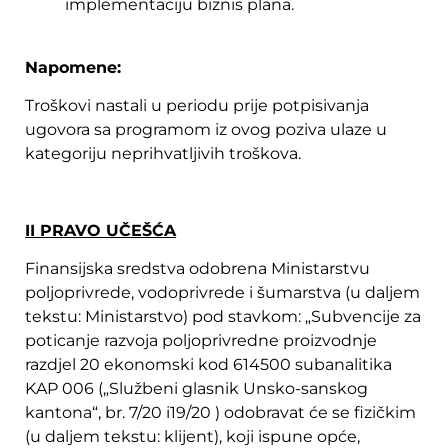
implementaciju biznis plana.
Napomene:
Troškovi nastali u periodu prije potpisivanja
ugovora sa programom iz ovog poziva ulaze u
kategoriju neprihvatljivih troškova.
II PRAVO UČEŠĆA
Finansijska sredstva odobrena Ministarstvu
poljoprivrede, vodoprivrede i šumarstva (u daljem
tekstu: Ministarstvo) pod stavkom: „Subvencije za
poticanje razvoja poljoprivredne proizvodnje
razdjel 20 ekonomski kod 614500 subanalitika
KAP 006 („Službeni glasnik Unsko-sanskog
kantona“, br. 7/20 i19/20 ) odobravat će se fizičkim
(u daljem tekstu: klijent), koji ispune opće,