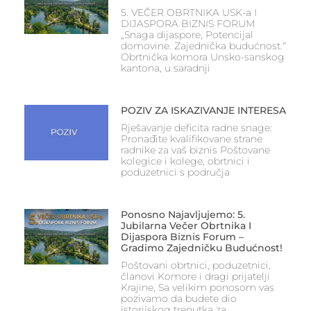
5. VEČER OBRTNIKA USK-a I
DIJASPORA BIZNIS FORUM
„Snaga dijaspore, Potencijal
domovine. Zajednička budućnost.“
Obrtnička komora Unsko-sanskog
kantona, u saradnji
POZIV ZA ISKAZIVANJE INTERESA
Rješavanje deficita radne snage:
Pronađite kvalifikovane strane
radnike za vaš biznis Poštovane
kolegice i kolege, obrtnici i
poduzetnici s područja
Ponosno Najavljujemo: 5.
Jubilarna Večer Obrtnika I
Dijaspora Biznis Forum –
Gradimo Zajedničku Budućnost!
Poštovani obrtnici, poduzetnici,
članovi Komore i dragi prijatelji
Krajine, Sa velikim ponosom vas
pozivamo da budete dio
istorijskog trenutka za