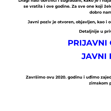
Dragi naši obrtnici i sugrađani, kako je i na
se vratila i ove godine. Za sve one koji že
dobro nam 
Javni poziv je otvoren, objavljen, kao i 
Detaljnije u pr
PRIJAVNI
JAVNI 
Završimo ovu 2020. godinu i uđimo zajed
zimskom p