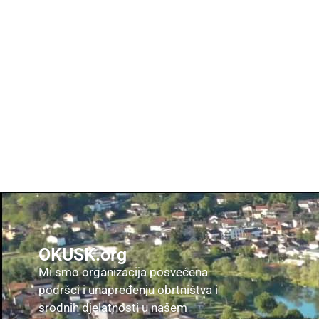
OKUSK.org
Mi smo organizacija posvećena
podršci i unapređenju obrtništva i
srodnih djelatnosti u našem