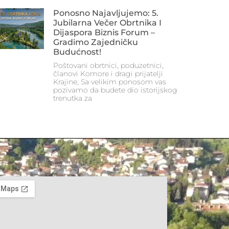
Ponosno Najavljujemo: 5.
Jubilarna Večer Obrtnika I
Dijaspora Biznis Forum –
Gradimo Zajedničku
Budućnost!
Poštovani obrtnici, poduzetnici,
članovi Komore i dragi prijatelji
Krajine, Sa velikim ponosom vas
pozivamo da budete dio istorijskog
trenutka za