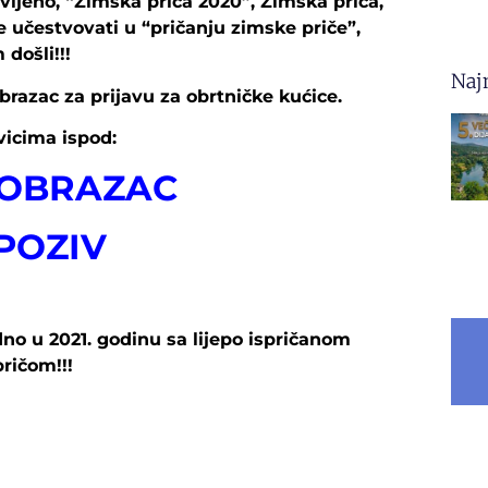
javljeno, “Zimska priča 2020”, Zimska priča,
le učestvovati u “pričanju zimske priče”,
došli!!!
Naj
obrazac za prijavu za obrtničke kućice.
ivicima ispod:
 OBRAZAC
POZIV
no u 2021. godinu sa lijepo ispričanom
ričom!!!