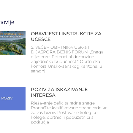
novije
OBAVIJEST I INSTRUKCIJE ZA
UČEŠĆE
5. VEČER OBRTNIKA USK-a I
DIJASPORA BIZNIS FORUM „Snaga
dijaspore, Potencijal domovine.
Zajednička budućnost.“ Obrtnička
komora Unsko-sanskog kantona, u
saradnji
POZIV ZA ISKAZIVANJE
INTERESA
Rješavanje deficita radne snage:
Pronađite kvalifikovane strane radnike
za vaš biznis Poštovane kolegice i
kolege, obrtnici i poduzetnici s
područja