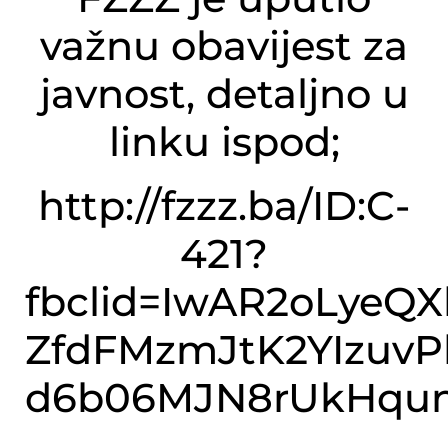
važnu obavijest za
javnost, detaljno u
linku ispod;
http://fzzz.ba/ID:C-
421?
fbclid=IwAR2oLyeQX
ZfdFMzmJtK2YIzuvP
d6b06MJN8rUkHqun