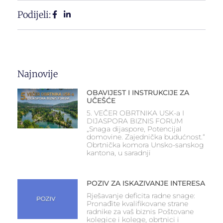
Podijeli:
Najnovije
OBAVIJEST I INSTRUKCIJE ZA
UČEŠĆE
5. VEČER OBRTNIKA USK-a I
DIJASPORA BIZNIS FORUM
„Snaga dijaspore, Potencijal
domovine. Zajednička budućnost.“
Obrtnička komora Unsko-sanskog
kantona, u saradnji
POZIV ZA ISKAZIVANJE INTERESA
Rješavanje deficita radne snage:
Pronađite kvalifikovane strane
radnike za vaš biznis Poštovane
kolegice i kolege, obrtnici i