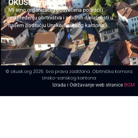
OKUSK.org
Mi smo organizacija posvećena podršci i
unapređenju obrtništva i srodnih djelatnosti u
našem području Unsko-Sanskog kantona.
© okusk.org 2025. Sva prava zadržana. Obrtnička komora
Unsko-sanskog kantona
Izrada i Održavanje web stranice
BGM