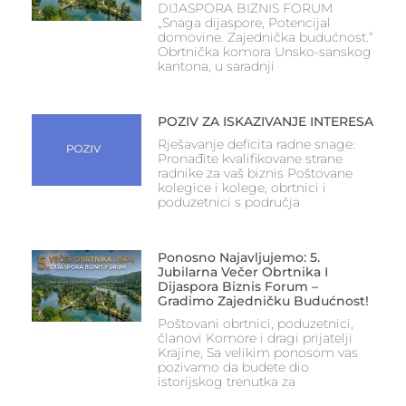
DIJASPORA BIZNIS FORUM
„Snaga dijaspore, Potencijal
domovine. Zajednička budućnost.“
Obrtnička komora Unsko-sanskog
kantona, u saradnji
POZIV ZA ISKAZIVANJE INTERESA
Rješavanje deficita radne snage:
Pronađite kvalifikovane strane
radnike za vaš biznis Poštovane
kolegice i kolege, obrtnici i
poduzetnici s područja
Ponosno Najavljujemo: 5.
Jubilarna Večer Obrtnika I
Dijaspora Biznis Forum –
Gradimo Zajedničku Budućnost!
Poštovani obrtnici, poduzetnici,
članovi Komore i dragi prijatelji
Krajine, Sa velikim ponosom vas
pozivamo da budete dio
istorijskog trenutka za