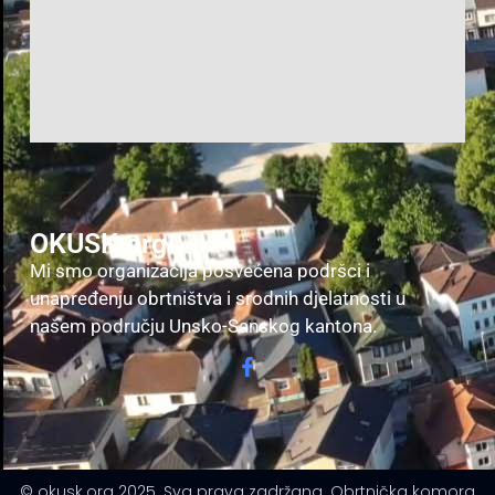
OKUSK.org
Mi smo organizacija posvećena podršci i
unapređenju obrtništva i srodnih djelatnosti u
našem području Unsko-Sanskog kantona.
© okusk.org 2025. Sva prava zadržana. Obrtnička komora