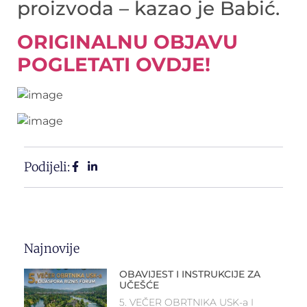
proizvoda – kazao je Babić.
ORIGINALNU OBJAVU
POGLETATI OVDJE!
Podijeli:
Najnovije
OBAVIJEST I INSTRUKCIJE ZA
UČEŠĆE
5. VEČER OBRTNIKA USK-a I