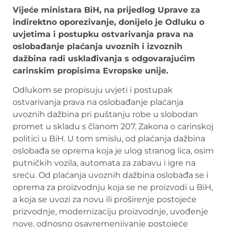
Vijeće ministara BiH, na prijedlog Uprave za
indirektno oporezivanje, donijelo je Odluku o
uvjetima i postupku ostvarivanja prava na
oslobađanje plaćanja uvoznih i izvoznih
dažbina radi usklađivanja s odgovarajućim
carinskim propisima Evropske unije.
Odlukom se propisuju uvjeti i postupak
ostvarivanja prava na oslobađanje plaćanja
uvoznih dažbina pri puštanju robe u slobodan
promet u skladu s članom 207. Zakona o carinskoj
politici u BiH. U tom smislu, od plaćanja dažbina
oslobađa se oprema koja je ulog stranog lica, osim
putničkih vozila, automata za zabavu i igre na
sreću. Od plaćanja uvoznih dažbina oslobađa se i
oprema za proizvodnju koja se ne proizvodi u BiH,
a koja se uvozi za novu ili proširenje postojeće
prizvodnje, modernizaciju proizvodnje, uvođenje
nove, odnosno osavremenjivanje postojeće