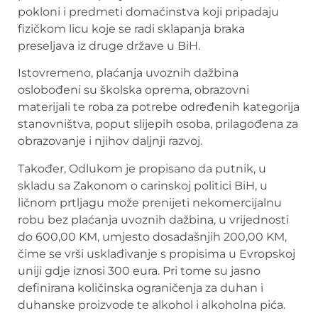
pokloni i predmeti domaćinstva koji pripadaju
fizičkom licu koje se radi sklapanja braka
preseljava iz druge države u BiH.
Istovremeno, plaćanja uvoznih dažbina
oslobođeni su školska oprema, obrazovni
materijali te roba za potrebe određenih kategorija
stanovništva, poput slijepih osoba, prilagođena za
obrazovanje i njihov daljnji razvoj.
Također, Odlukom je propisano da putnik, u
skladu sa Zakonom o carinskoj politici BiH, u
ličnom prtljagu može prenijeti nekomercijalnu
robu bez plaćanja uvoznih dažbina, u vrijednosti
do 600,00 KM, umjesto dosadašnjih 200,00 KM,
čime se vrši usklađivanje s propisima u Evropskoj
uniji gdje iznosi 300 eura. Pri tome su jasno
definirana količinska ograničenja za duhan i
duhanske proizvode te alkohol i alkoholna pića.