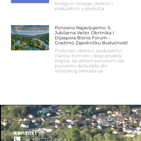
kolegice i kolege, obrtnici i
poduzetnici s područja
Ponosno Najavljujemo: 5.
Jubilarna Večer Obrtnika I
Dijaspora Biznis Forum –
Gradimo Zajedničku Budućnost!
Poštovani obrtnici, poduzetnici,
članovi Komore i dragi prijatelji
Krajine, Sa velikim ponosom vas
pozivamo da budete dio
istorijskog trenutka za
Kontakt
Tel. +387 37 310 454