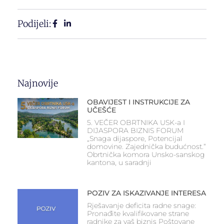
Podijeli:
Najnovije
OBAVIJEST I INSTRUKCIJE ZA
UČEŠĆE
5. VEČER OBRTNIKA USK-a I
DIJASPORA BIZNIS FORUM
„Snaga dijaspore, Potencijal
domovine. Zajednička budućnost.“
Obrtnička komora Unsko-sanskog
kantona, u saradnji
POZIV ZA ISKAZIVANJE INTERESA
Rješavanje deficita radne snage:
Pronađite kvalifikovane strane
radnike za vaš biznis Poštovane