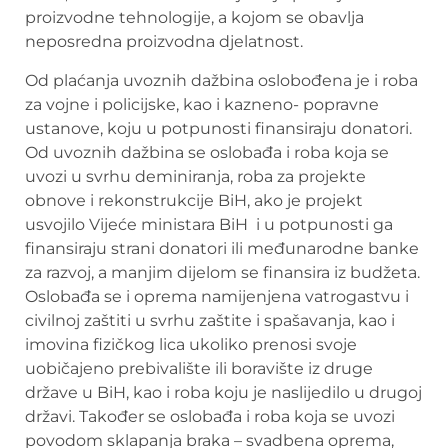
proizvodne tehnologije, a kojom se obavlja
neposredna proizvodna djelatnost.
Od plaćanja uvoznih dažbina oslobođena je i roba
za vojne i policijske, kao i kazneno- popravne
ustanove, koju u potpunosti finansiraju donatori.
Od uvoznih dažbina se oslobađa i roba koja se
uvozi u svrhu deminiranja, roba za projekte
obnove i rekonstrukcije BiH, ako je projekt
usvojilo Vijeće ministara BiH i u potpunosti ga
finansiraju strani donatori ili međunarodne banke
za razvoj, a manjim dijelom se finansira iz budžeta.
Oslobađa se i oprema namijenjena vatrogastvu i
civilnoj zaštiti u svrhu zaštite i spašavanja, kao i
imovina fizičkog lica ukoliko prenosi svoje
uobičajeno prebivalište ili boravište iz druge
države u BiH, kao i roba koju je naslijedilo u drugoj
državi. Također se oslobađa i roba koja se uvozi
povodom sklapanja braka – svadbena oprema,