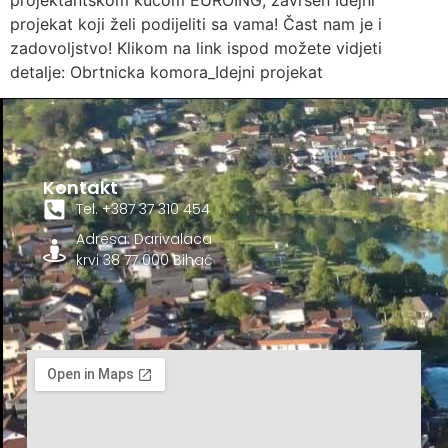
projektantskom kućom EUROING, završen Idejni
projekat koji želi podijeliti sa vama! Čast nam je i
zadovoljstvo! Klikom na link ispod možete vidjeti
detalje: Obrtnicka komora_Idejni projekat
Kontakt
Tel. +387 37 310 454
Adresa: Darivalaca
krvi 38 77 000 Bihać