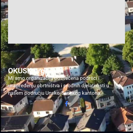
OKUSK.org
Mi smo organizacija posvećena podršci i
unapređenju obrtništva i srodnih djelatnosti u
našem području Unsko-Sanskog kantona.