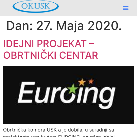
Dan:
27. Maja 2020.
IDEJNI PROJEKAT –
OBRTNIČKI CENTAR
Obrtnička komora USK-a je dobila, u suradnji sa