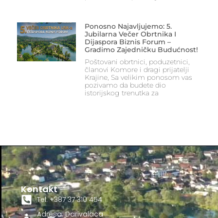
Ponosno Najavljujemo: 5.
Jubilarna Večer Obrtnika I
Dijaspora Biznis Forum –
Gradimo Zajedničku Budućnost!
Poštovani obrtnici, poduzetnici,
članovi Komore i dragi prijatelji
Krajine, Sa velikim ponosom vas
pozivamo da budete dio
istorijskog trenutka za
Kontakt
Tel. +387 37 310 454
Adresa: Darivalaca