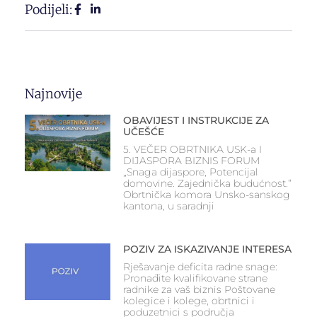
Podijeli:
Najnovije
OBAVIJEST I INSTRUKCIJE ZA
UČEŠĆE
5. VEČER OBRTNIKA USK-a I
DIJASPORA BIZNIS FORUM
„Snaga dijaspore, Potencijal
domovine. Zajednička budućnost.“
Obrtnička komora Unsko-sanskog
kantona, u saradnji
POZIV ZA ISKAZIVANJE INTERESA
Rješavanje deficita radne snage:
Pronađite kvalifikovane strane
radnike za vaš biznis Poštovane
kolegice i kolege, obrtnici i
poduzetnici s područja